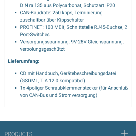
DIN rail 35 aus Polycarbonat, Schutzart IP20
CAN-Baudrate: 250 kbps, Terminierung
zuschaltbar über Kippschalter
PROFINET: 100 MBit, Schnittstelle RJ45-Buchse, 2
Port-Switches
Versorgungsspannung: 9V-28V Gleichspannung,
verpolungsgeschützt
Lieferumfang:
CD mit Handbuch, Gerätebeschreibungsdatei
(GSDML, TIA 12.0 kompatibel)
1x 4poliger Schraubklemmenstecker (für Anschluß
von CAN-Bus und Stromversorgung)
Bewertung schreiben
Zur Zeit gibt es keine Produktrezensionen. Sei der erste, der
PRODUCTS