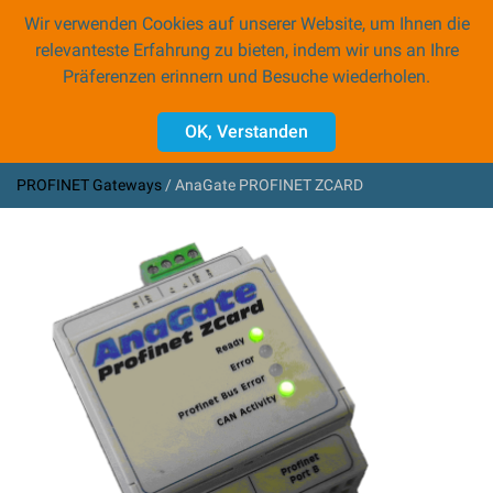
Wir verwenden Cookies auf unserer Website, um Ihnen die
0
relevanteste Erfahrung zu bieten, indem wir uns an Ihre
Präferenzen erinnern und Besuche wiederholen.
Zubehör
OK, Verstanden
PROFINET Gateways
CAN Gateways
PROFINET Gateways
AnaGate PROFINET ZCARD
Programmiergeräte