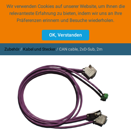
Wir verwenden Cookies auf unserer Website, um Ihnen die
0
relevanteste Erfahrung zu bieten, indem wir uns an Ihre
Präferenzen erinnern und Besuche wiederholen.
Zubehör
OK, Verstanden
PROFINET Gateways
CAN Gateways
Zubehör
Kabel und Stecker
CAN cable, 2xD-Sub, 2m
Programmiergeräte