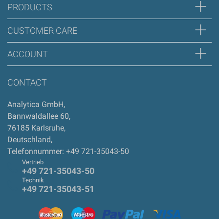
Zur Zeit gibt es keine Produktrezensionen. Sei der erste, der
PRODUCTS
Bewertung schreiben
CUSTOMER CARE
ACCOUNT
CONTACT
Analytica GmbH
,
Bannwaldallee 60
,
76185
Karlsruhe
,
Deutschland
,
Telefonnummer: +49 721-35043-50
Vertrieb
+49 721-35043-50
Technik
+49 721-35043-51