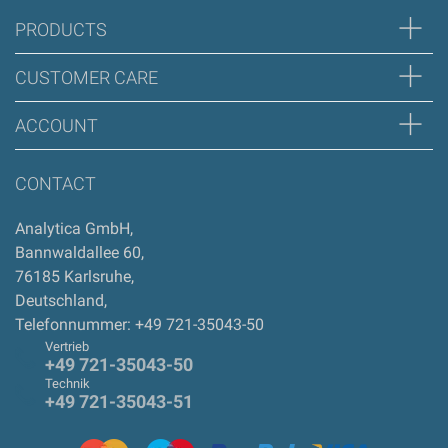
Zur Zeit gibt es keine Produktrezensionen. Sei der erste, der
PRODUCTS
Bewertung schreiben
CUSTOMER CARE
ACCOUNT
CONTACT
Analytica GmbH
,
Bannwaldallee 60
,
76185
Karlsruhe
,
Deutschland
,
Telefonnummer: +49 721-35043-50
Vertrieb
+49 721-35043-50
Technik
+49 721-35043-51