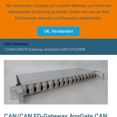
Wir verwenden Cookies auf unserer Website, um Ihnen die
0
relevanteste Erfahrung zu bieten, indem wir uns an Ihre
Präferenzen erinnern und Besuche wiederholen.
Zubehör
OK, Verstanden
PROFINET Gateways
CAN Gateways
CAN Gateways
CAN/CAN FD-Gateway AnaGate CAN FZ16CERN
Programmiergeräte
CAN/CAN FD-Gateway AnaGate CAN