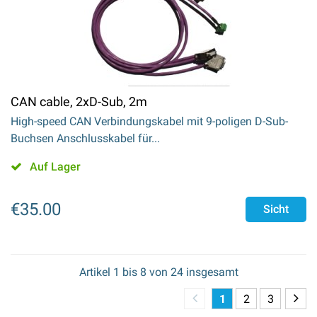
CAN cable, 2xD-Sub, 2m
High-speed CAN Verbindungskabel mit 9-poligen D-Sub-
Buchsen Anschlusskabel für...
Auf Lager
€
35.00
Sicht
Artikel
1
bis
8
von
24
insgesamt
1
2
3