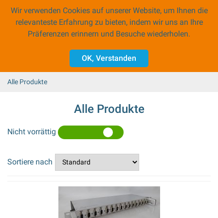
Wir verwenden Cookies auf unserer Website, um Ihnen die
0
relevanteste Erfahrung zu bieten, indem wir uns an Ihre
Präferenzen erinnern und Besuche wiederholen.
Zubehör
OK, Verstanden
PROFINET Gateways
CAN Gateways
Alle Produkte
Programmiergeräte
Alle Produkte
Nicht vorrättig
JAWOHL
NEIN
Sortiere nach