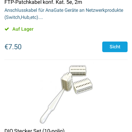
FTP-Patchkabel konf. Kat. 5e, 2m
Anschlusskabel für AnaGate Geräte an Netzwerkprodukte
(Switch,Hub,etc)....
Auf Lager
€
7.50
Sicht
DIO Stecker Set (10-polig)