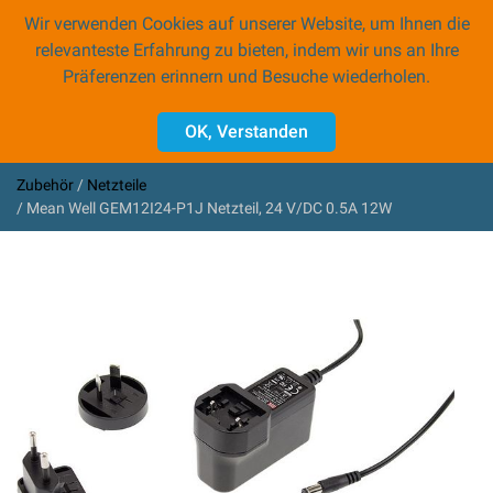
Wir verwenden Cookies auf unserer Website, um Ihnen die
0
relevanteste Erfahrung zu bieten, indem wir uns an Ihre
Präferenzen erinnern und Besuche wiederholen.
Zubehör
OK, Verstanden
PROFINET Gateways
CAN Gateways
Zubehör
Netzteile
Mean Well GEM12I24-P1J Netzteil, 24 V/DC 0.5A 12W
Programmiergeräte