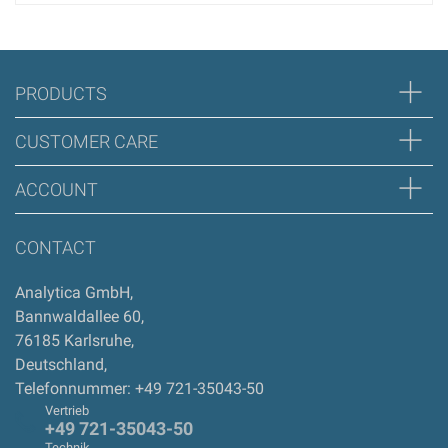
Bewertung schreiben
Zur Zeit gibt es keine Produktrezensionen. Sei der erste, der
PRODUCTS
Bewertung schreiben
CUSTOMER CARE
ACCOUNT
CONTACT
Analytica GmbH
,
Bannwaldallee 60
,
76185
Karlsruhe
,
Deutschland
,
Telefonnummer: +49 721-35043-50
Vertrieb
+49 721-35043-50
Technik