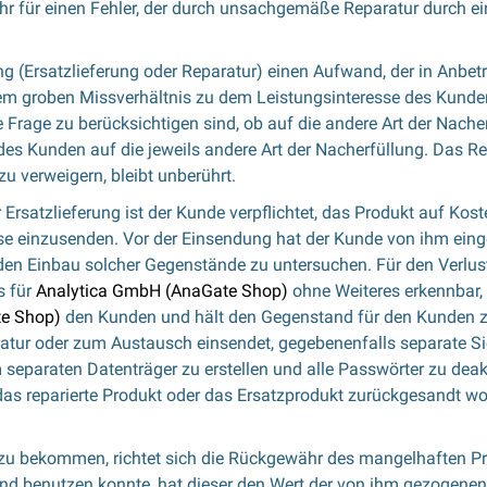
hr für einen Fehler, der durch unsachgemäße Reparatur durch ein
ng (Ersatzlieferung oder Reparatur) einen Aufwand, der in Anbe
nem groben Missverhältnis zu dem Leistungsinteresse des Kunde
Frage zu berücksichtigen sind, ob auf die andere Art der Nache
des Kunden auf die jeweils andere Art der Nacherfüllung. Das R
u verweigern, bleibt unberührt.
r Ersatzlieferung ist der Kunde verpflichtet, das Produkt auf Kos
e einzusenden. Vor der Einsendung hat der Kunde von ihm ein
uf den Einbau solcher Gegenstände zu untersuchen. Für den Verlu
s für
Analytica GmbH (AnaGate Shop)
ohne Weiteres erkennbar, 
e Shop)
den Kunden und hält den Gegenstand für den Kunden zur
ratur oder zum Austausch einsendet, gegebenenfalls separate S
paraten Datenträger zu erstellen und alle Passwörter zu deakti
reparierte Produkt oder das Ersatzprodukt zurückgesandt worde
t zu bekommen, richtet sich die Rückgewähr des mangelhaften P
 benutzen konnte, hat dieser den Wert der von ihm gezogenen 