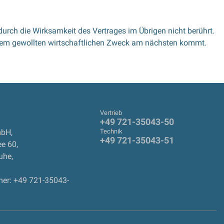
urch die Wirksamkeit des Vertrages im Übrigen nicht berührt.
 dem gewollten wirtschaftlichen Zweck am nächsten kommt.
Vertrieb
+49 721-35043-50
mbH
,
Technik
+49 721-35043-51
ee 60
,
ruhe
,
er: +49 721-35043-