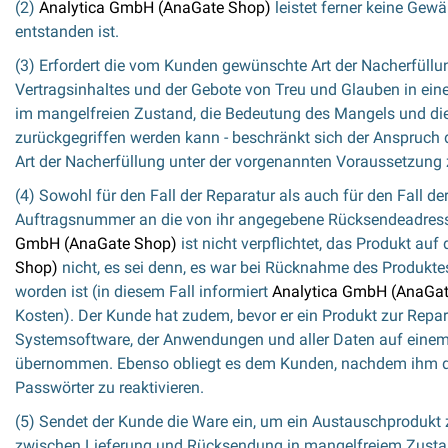
(2)
Analytica GmbH (AnaGate Shop)
leistet ferner keine Gewä
entstanden ist.
(3) Erfordert die vom Kunden gewünschte Art der Nacherfüllu
Vertragsinhaltes und der Gebote von Treu und Glauben in ei
im mangelfreien Zustand, die Bedeutung des Mangels und die 
zurückgegriffen werden kann - beschränkt sich der Anspruch 
Art der Nacherfüllung unter der vorgenannten Voraussetzung z
(4) Sowohl für den Fall der Reparatur als auch für den Fall de
Auftragsnummer an die von ihr angegebene Rücksendeadress
GmbH (AnaGate Shop)
ist nicht verpflichtet, das Produkt a
Shop)
nicht, es sei denn, es war bei Rücknahme des Produkte
worden ist (in diesem Fall informiert
Analytica GmbH (AnaGat
Kosten). Der Kunde hat zudem, bevor er ein Produkt zur Repa
Systemsoftware, der Anwendungen und aller Daten auf einem se
übernommen. Ebenso obliegt es dem Kunden, nachdem ihm das 
Passwörter zu reaktivieren.
(5) Sendet der Kunde die Ware ein, um ein Austauschproduk
zwischen Lieferung und Rücksendung in mangelfreiem Zustand