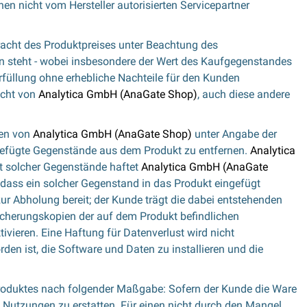
en nicht vom Hersteller autorisierten Servicepartner
tracht des Produktpreises unter Beachtung des
n steht - wobei insbesondere der Wert des Kaufgegenstandes
rfüllung ohne erhebliche Nachteile für den Kunden
echt von
Analytica GmbH (AnaGate Shop)
, auch diese andere
ten von
Analytica GmbH (AnaGate Shop)
unter Angabe der
gefügte Gegenstände aus dem Produkt zu entfernen.
Analytica
st solcher Gegenstände haftet
Analytica GmbH (AnaGate
dass ein solcher Gegenstand in das Produkt eingefügt
 Abholung bereit; der Kunde trägt die dabei entstehenden
icherungskopien der auf dem Produkt befindlichen
vieren. Eine Haftung für Datenverlust wird nicht
n ist, die Software und Daten zu installieren und die
roduktes nach folgender Maßgabe: Sofern der Kunde die Ware
Nutzungen zu erstatten. Für einen nicht durch den Mangel