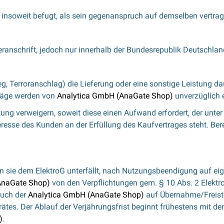
 insoweit befugt, als sein gegenanspruch auf demselben vertrag
ranschrift, jedoch nur innerhalb der Bundesrepublik Deutschlan
g, Terroranschlag) die Lieferung oder eine sonstige Leistung da
träge werden von
Analytica GmbH (AnaGate Shop)
unverzüglich e
ng verweigern, soweit diese einen Aufwand erfordert, der unte
resse des Kunden an der Erfüllung des Kaufvertrages steht. Ber
fern sie dem ElektroG unterfällt, nach Nutzungsbeendigung auf e
AnaGate Shop)
von den Verpflichtungen gem. § 10 Abs. 2 Elektr
ruch der
Analytica GmbH (AnaGate Shop)
auf Übernahme/Freiste
tes. Der Ablauf der Verjährungsfrist beginnt frühestens mit d
)
.